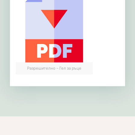
Разрешително - Гел за ръце